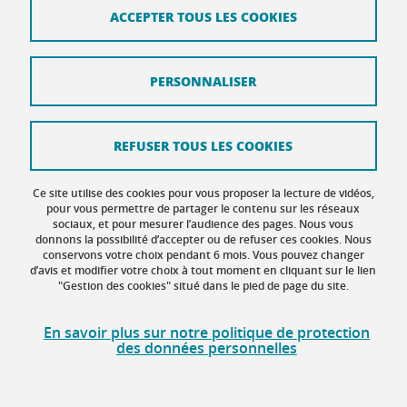
ACCEPTER TOUS LES COOKIES
Mentions légales
Données personnelles
PERSONNALISER
Crédits
Intranet DGD BAPSO
REFUSER TOUS LES COOKIES
Intranet DGD BAPSO - réseau doc
Ce site utilise des cookies pour vous proposer la lecture de vidéos,
Gestion des cookies
pour vous permettre de partager le contenu sur les réseaux
sociaux, et pour mesurer l’audience des pages. Nous vous
donnons la possibilité d’accepter ou de refuser ces cookies. Nous
Accessibilité : non conforme
conservons votre choix pendant 6 mois. Vous pouvez changer
d’avis et modifier votre choix à tout moment en cliquant sur le lien
"Gestion des cookies" situé dans le pied de page du site.
En savoir plus sur notre politique de protection
des données personnelles