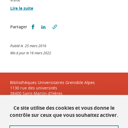
Lire la suite
Partager sur Facebook
Partager sur LinkedIn
Partager
Publié le 25 mars 2016
Mis à jour le 16 mars 2022
Bibliothèques Universitaires Grenoble Alpes
1130 rue des universités
38400 Saint-Martin-d'Hères
Ce site utilise des cookies et vous donne le
Contact
contrôle sur ceux que vous souhaitez activer.
Plan du site