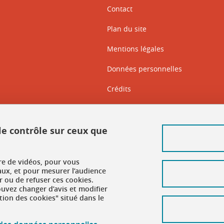
Contact
Plan du site
Mentions légales
Données personnelles
Crédits
Intranet DGD BAPSO
Intranet DGD BAPSO - réseau doc
 le contrôle sur ceux que
Gestion des cookies
ure de vidéos, pour vous
Accessibilité : non conforme
aux, et pour mesurer l’audience
 ou de refuser ces cookies.
vez changer d’avis et modifier
tion des cookies" situé dans le