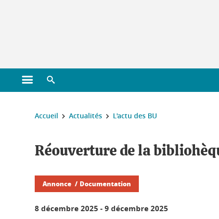
Gestion des cookies
Ouvrir le menu principal
Ouvrir le moteur de recherche
Vous êtes ici :
Accueil
Actualités
L'actu des BU
Réouverture de la bibliohèqu
Annonce
Documentation
8 décembre 2025
-
9 décembre 2025