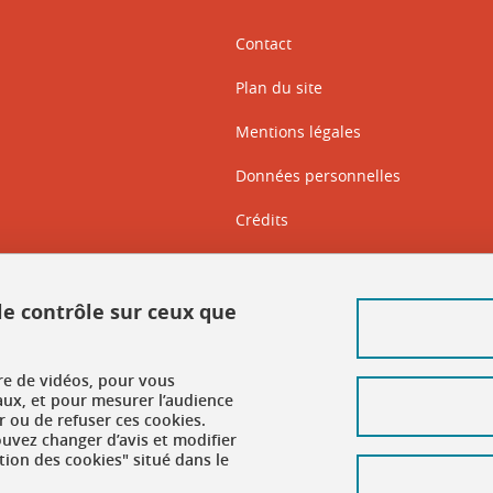
Contact
Plan du site
Mentions légales
Données personnelles
Crédits
Intranet DGD BAPSO
Intranet DGD BAPSO - réseau doc
 le contrôle sur ceux que
Gestion des cookies
ure de vidéos, pour vous
Accessibilité : non conforme
aux, et pour mesurer l’audience
 ou de refuser ces cookies.
vez changer d’avis et modifier
tion des cookies" situé dans le