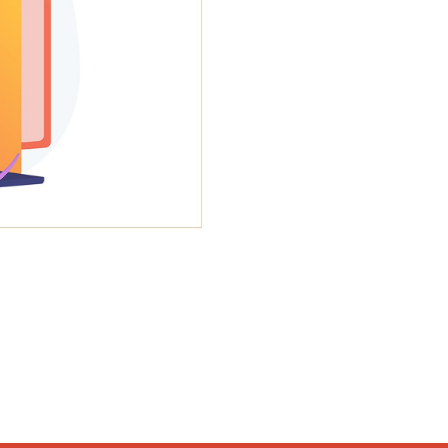
book
LinkedIn