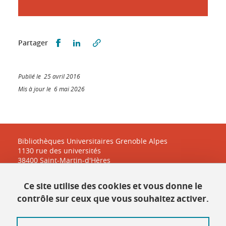
Partager sur Facebook
Partager sur LinkedIn
Partager
Publié le 25 avril 2016
Mis à jour le 6 mai 2026
Bibliothèques Universitaires Grenoble Alpes
1130 rue des universités
38400 Saint-Martin-d'Hères
Ce site utilise des cookies et vous donne le
Contact
contrôle sur ceux que vous souhaitez activer.
Plan du site