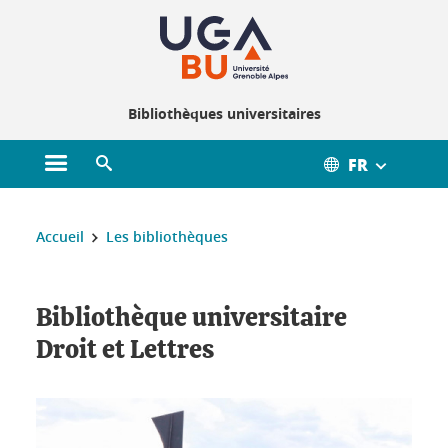
Gestion des cookies
Bibliothèques universitaires
FR
Ouvrir le menu principal
Ouvrir le moteur de recherche
Vous êtes ici :
Accueil
Les bibliothèques
Bibliothèque universitaire
Droit et Lettres