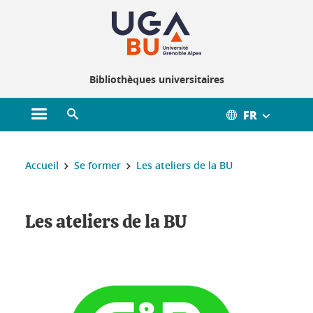
Gestion des cookies
Bibliothèques universitaires
FR
Ouvrir le menu principal
Ouvrir le moteur de recherche
Vous êtes ici :
Accueil
Se former
Les ateliers de la BU
Les ateliers de la BU