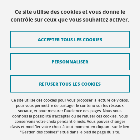
Ce site utilise des cookies et vous donne le
Contact
contrôle sur ceux que vous souhaitez activer.
Plan du site
ACCEPTER TOUS LES COOKIES
Mentions légales
Données personnelles
PERSONNALISER
Crédits
Intranet DGD BAPSO
REFUSER TOUS LES COOKIES
Intranet DGD BAPSO - réseau doc
Ce site utilise des cookies pour vous proposer la lecture de vidéos,
Gestion des cookies
pour vous permettre de partager le contenu sur les réseaux
sociaux, et pour mesurer l’audience des pages. Nous vous
donnons la possibilité d’accepter ou de refuser ces cookies. Nous
Accessibilité : non conforme
conservons votre choix pendant 6 mois. Vous pouvez changer
d’avis et modifier votre choix à tout moment en cliquant sur le lien
"Gestion des cookies" situé dans le pied de page du site.