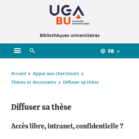
Gestion des cookies
Bibliothèques universitaires
FR
Ouvrir le menu principal
Ouvrir le moteur de recherche
Vous êtes ici :
Accueil
Appui aux chercheurs
Thèses et doctorants
Diffuser sa thèse
Diffuser sa thèse
Accès libre, intranet, confidentielle ?