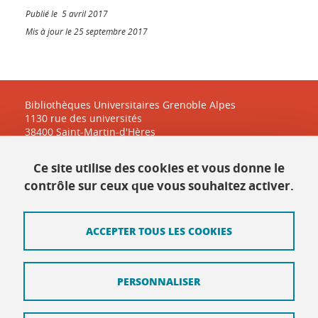
Publié le 5 avril 2017
Mis à jour le 25 septembre 2017
Bibliothèques Universitaires Grenoble Alpes
1130 rue des universités
38400 Saint-Martin-d'Hères
Ce site utilise des cookies et vous donne le
Contact
contrôle sur ceux que vous souhaitez activer.
Plan du site
ACCEPTER TOUS LES COOKIES
Mentions légales
Données personnelles
PERSONNALISER
Crédits