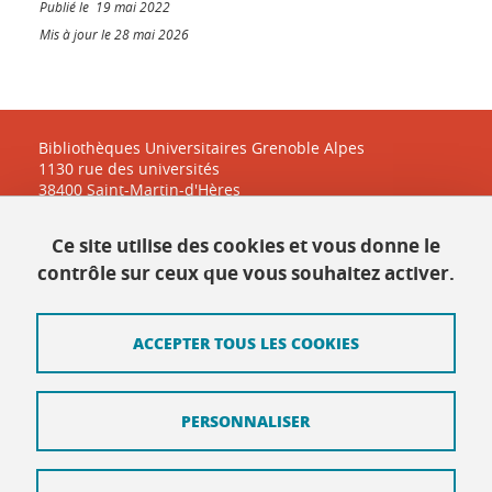
Publié le 19 mai 2022
Mis à jour le 28 mai 2026
Bibliothèques Universitaires Grenoble Alpes
1130 rue des universités
38400 Saint-Martin-d'Hères
Ce site utilise des cookies et vous donne le
Contact
contrôle sur ceux que vous souhaitez activer.
Plan du site
ACCEPTER TOUS LES COOKIES
Mentions légales
Données personnelles
PERSONNALISER
Crédits
Intranet DGD BAPSO