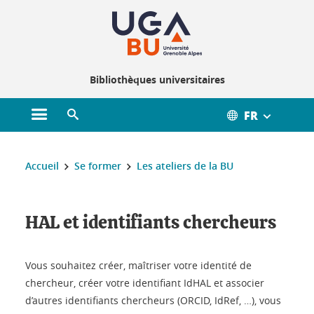
Gestion des cookies
Bibliothèques universitaires
FR
Ouvrir le menu principal
Ouvrir le moteur de recherche
Vous êtes ici :
Accueil
Se former
Les ateliers de la BU
HAL et identifiants chercheurs
Vous souhaitez créer, maîtriser votre identité de
chercheur, créer votre identifiant IdHAL et associer
d’autres identifiants chercheurs (ORCID, IdRef, …), vous