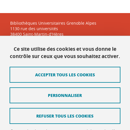
Bibliothèques Universitaires Grenoble Alpes
1130 rue des universités
38400 Saint-Martin-d'Hères
Ce site utilise des cookies et vous donne le
Contact
contrôle sur ceux que vous souhaitez activer.
Plan du site
ACCEPTER TOUS LES COOKIES
Mentions légales
Données personnelles
PERSONNALISER
Crédits
Intranet DGD BAPSO
REFUSER TOUS LES COOKIES
Intranet DGD BAPSO - réseau doc