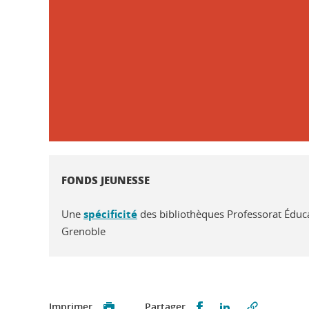
FONDS JEUNESSE
Une
spécificité
des bibliothèques Professorat Éduc
Grenoble
Partager sur Faceb
Partager sur L
Imprimer
Partager