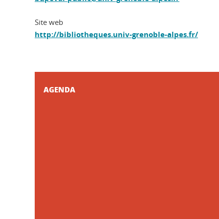
Site web
http://bibliotheques.univ-grenoble-alpes.fr/
AGENDA