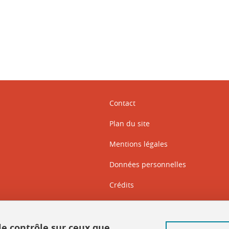
Contact
Plan du site
Mentions légales
Données personnelles
Crédits
Intranet DGD BAPSO
Intranet DGD BAPSO - réseau doc
 le contrôle sur ceux que