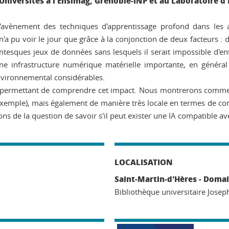
Universités à l'Ensimag, Grenoble-INP et au Laboratoire 
l'avènement des techniques d'apprentissage profond dans les 
a pu voir le jour que grâce à la conjonction de deux facteurs : 
ntesques jeux de données sans lesquels il serait impossible d'en
e infrastructure numérique matérielle importante, en général r
 environnemental considérables.
ermettant de comprendre cet impact. Nous montrerons comment 
 exemple), mais également de manière très locale en termes de con
 de la question de savoir s'il peut exister une IA compatible avec
LOCALISATION
Saint-Martin-d'Hères - Domai
Bibliothèque universitaire Josep