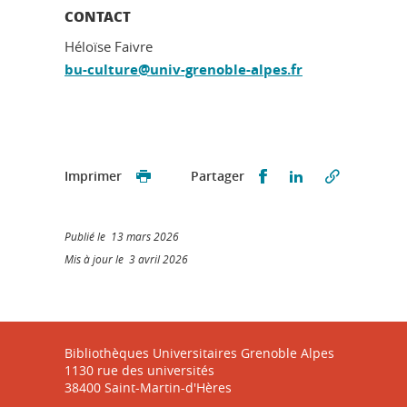
CONTACT
Héloïse Faivre
bu-culture@univ-grenoble-alpes.fr
Partager sur Faceb
Partager sur L
Imprimer
Partager
Publié le 13 mars 2026
Mis à jour le 3 avril 2026
Bibliothèques Universitaires Grenoble Alpes
1130 rue des universités
38400 Saint-Martin-d'Hères