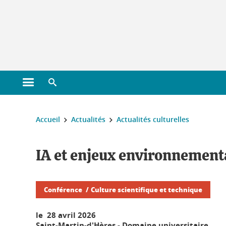
Gestion des cookies
Ouvrir le menu principal
Ouvrir le moteur de recherche
Vous êtes ici :
Accueil
Actualités
Actualités culturelles
IA et enjeux environnementa
Conférence
Culture scientifique et technique
le 28 avril 2026
Saint-Martin-d'Hères - Domaine universitaire