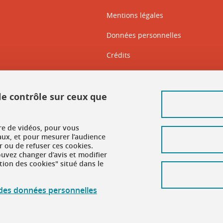
Mentions légales
Données personnelles
Crédits
Intranet DGD BAPSO
Intranet DGD BAPSO - réseau doc
 le contrôle sur ceux que
Gestion des cookies
ure de vidéos, pour vous
Accessibilité : non conforme
aux, et pour mesurer l’audience
 ou de refuser ces cookies.
vez changer d’avis et modifier
tion des cookies" situé dans le
n des données personnelles