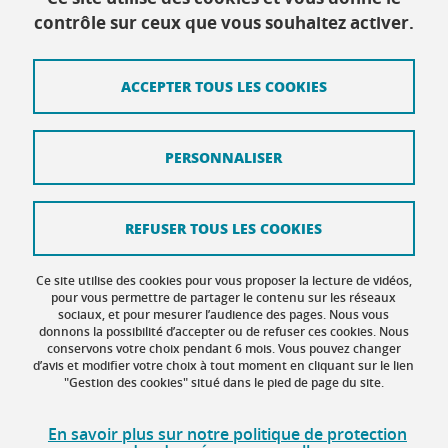
Contact
contrôle sur ceux que vous souhaitez activer.
Plan du site
ACCEPTER TOUS LES COOKIES
Mentions légales
Données personnelles
PERSONNALISER
Crédits
Intranet DGD BAPSO
REFUSER TOUS LES COOKIES
Intranet DGD BAPSO - réseau doc
Ce site utilise des cookies pour vous proposer la lecture de vidéos,
Gestion des cookies
pour vous permettre de partager le contenu sur les réseaux
sociaux, et pour mesurer l’audience des pages. Nous vous
donnons la possibilité d’accepter ou de refuser ces cookies. Nous
Accessibilité : non conforme
conservons votre choix pendant 6 mois. Vous pouvez changer
d’avis et modifier votre choix à tout moment en cliquant sur le lien
"Gestion des cookies" situé dans le pied de page du site.
En savoir plus sur notre politique de protection