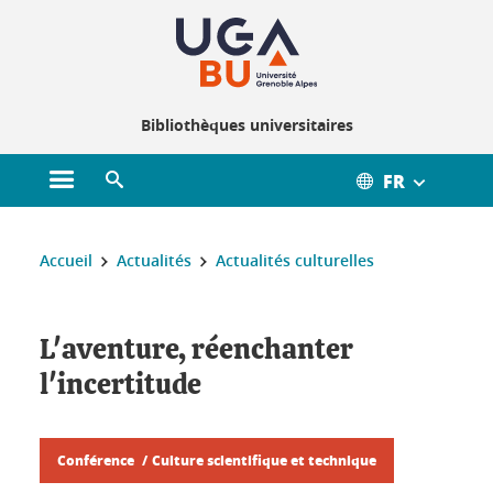
Gestion des cookies
Bibliothèques universitaires
FR
Ouvrir le menu principal
Ouvrir le moteur de recherche
Vous êtes ici :
Accueil
Actualités
Actualités culturelles
L'aventure, réenchanter
l'incertitude
Conférence
Culture scientifique et technique