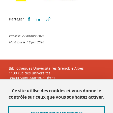
Partager sur Facebook
Partager sur LinkedIn
Partager
Publié le 22 octobre 2025
Mis à jour le 18 juin 2026
Bibliothèques Universitaires Grenoble Alpes
1130 rue des universités
38400 Saint-Martin-d'Hères
Ce site utilise des cookies et vous donne le
Contact
contrôle sur ceux que vous souhaitez activer.
Plan du site