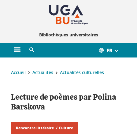
Gestion des cookies
Bibliothèques universitaires
FR
Ouvrir le menu principal
Ouvrir le moteur de recherche
Vous êtes ici :
Accueil
Actualités
Actualités culturelles
Lecture de poèmes par Polina
Barskova
Rencontre littéraire
Culture