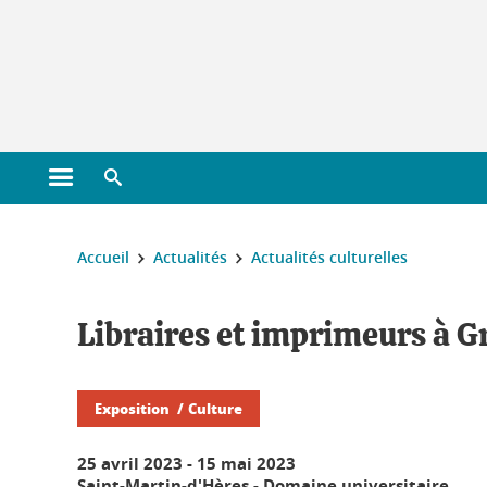
Gestion des cookies
Ouvrir le menu principal
Ouvrir le moteur de recherche
Vous êtes ici :
Accueil
Actualités
Actualités culturelles
Libraires et imprimeurs à Gr
Exposition
Culture
25 avril 2023
-
15 mai 2023
Saint-Martin-d'Hères - Domaine universitaire