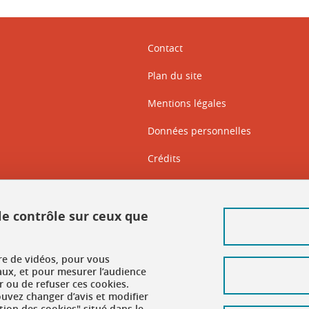
Contact
Plan du site
Mentions légales
Données personnelles
Crédits
Intranet DGD BAPSO
Intranet DGD BAPSO - réseau doc
 le contrôle sur ceux que
Gestion des cookies
ure de vidéos, pour vous
Accessibilité : non conforme
aux, et pour mesurer l’audience
 ou de refuser ces cookies.
vez changer d’avis et modifier
tion des cookies" situé dans le