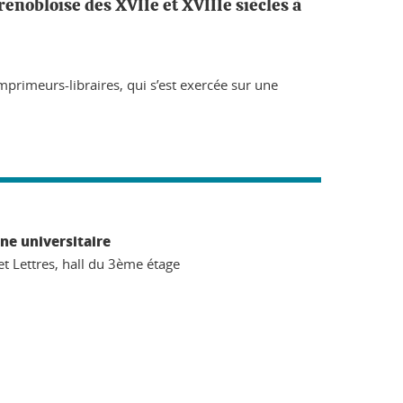
renobloise des XVIIe et XVIIIe siècles à
mprimeurs-libraires, qui s’est exercée sur une
ne universitaire
et Lettres, hall du 3ème étage