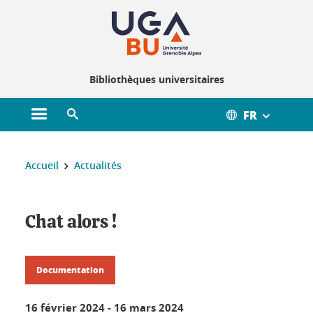
Gestion des cookies
Bibliothèques universitaires
FR
Ouvrir le menu principal
Ouvrir le moteur de recherche
Vous êtes ici :
Accueil
Actualités
Chat alors !
Documentation
16 février 2024
-
16 mars 2024