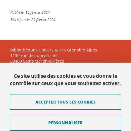
Publié le 15 février 2024
Mis à jour le 20 février 2024
Bibliothèques Universitaires Grenoble Alpes
1130 rue des universités
38400 Saint-Martin-d'Hères
Ce site utilise des cookies et vous donne le
Contact
contrôle sur ceux que vous souhaitez activer.
Plan du site
ACCEPTER TOUS LES COOKIES
Mentions légales
Données personnelles
PERSONNALISER
Crédits