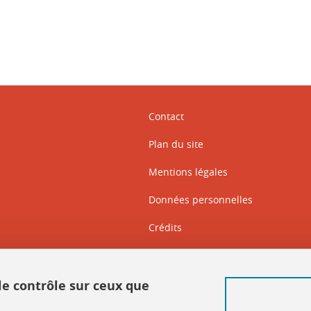
Contact
Plan du site
Mentions légales
Données personnelles
Crédits
Intranet DGD BAPSO
Intranet DGD BAPSO - réseau doc
 le contrôle sur ceux que
Gestion des cookies