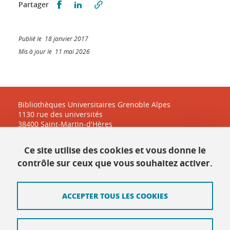
Partager sur Facebook
Partager sur LinkedIn
Partager
Publié le 18 janvier 2017
Mis à jour le 11 mai 2026
Bibliothèques Universitaires Grenoble Alpes
1130 rue des universités
38400 Saint-Martin-d'Hères
Ce site utilise des cookies et vous donne le
Contact
contrôle sur ceux que vous souhaitez activer.
Plan du site
ACCEPTER TOUS LES COOKIES
Mentions légales
Données personnelles