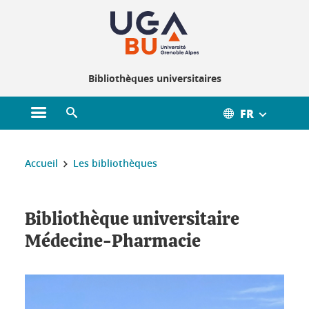
Gestion des cookies
Bibliothèques universitaires
FR
Ouvrir le menu principal
Ouvrir le moteur de recherche
Vous êtes ici :
Accueil
Les bibliothèques
Bibliothèque universitaire
Médecine-Pharmacie