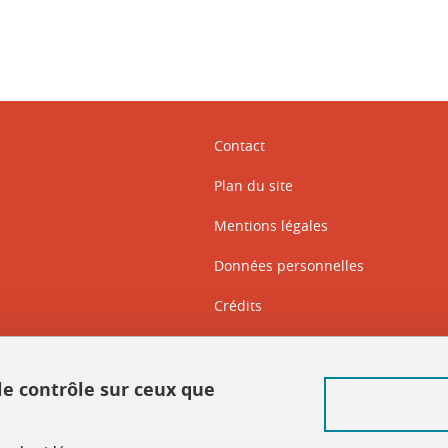
Contact
Plan du site
Mentions légales
Données personnelles
Crédits
Intranet DGD BAPSO
Intranet DGD BAPSO - réseau doc
 le contrôle sur ceux que
Gestion des cookies