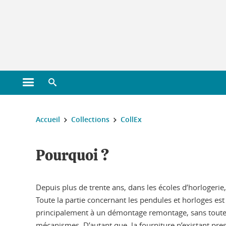
Gestion des cookies
Ouvrir le menu principal
Ouvrir le moteur de recherche
Vous êtes ici :
Accueil
Collections
CollEx
Pourquoi ?
Depuis plus de trente ans, dans les écoles d’horlogeri
Toute la partie concernant les pendules et horloges est
principalement à un démontage remontage, sans toute l
mécanismes. D’autant que, la fourniture n’existant pres