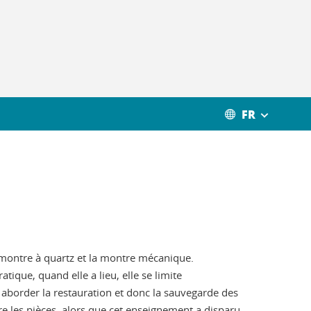
FR
a montre à quartz et la montre mécanique.
ique, quand elle a lieu, elle se limite
aborder la restauration et donc la sauvegarde des
re les pièces, alors que cet enseignement a disparu