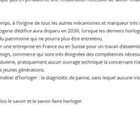
mps, à l’origine de tous les autres mécanismes et marqueur très i
rlogerie d’édifice aura disparu en 2030, lorsque les derniers horloge
 du patrimoine qui ne pourra plus être entretenu.
er une entreprise en France ou en Suisse pour un travail d’assem
n, design, commerce qui sont très éloignées des compétences néces
ndulerie, pratiquement aucun ouvrage technique la concernant n’a 
s jeunes générations.
tier d’horloger : le diagnostic de panne, sans lequel aucune inte
ois le savoir et le savoir-faire horloger.
ook
inkedIn