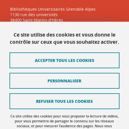
Bibliothèques Universitaires Grenoble Alpes
1130 rue des universités
38400 Saint-Martin-d'Hères
Ce site utilise des cookies et vous donne le
Contact
contrôle sur ceux que vous souhaitez activer.
Plan du site
ACCEPTER TOUS LES COOKIES
Mentions légales
Données personnelles
PERSONNALISER
Crédits
Intranet DGD BAPSO
REFUSER TOUS LES COOKIES
Intranet DGD BAPSO - réseau doc
Ce site utilise des cookies pour vous proposer la lecture de vidéos,
Gestion des cookies
pour vous permettre de partager le contenu sur les réseaux
sociaux, et pour mesurer l’audience des pages. Nous vous