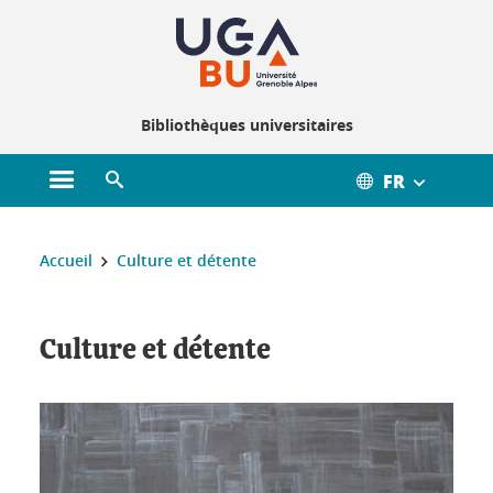
Gestion des cookies
Bibliothèques universitaires
FR
Ouvrir le menu principal
Ouvrir le moteur de recherche
Vous êtes ici :
Accueil
Culture et détente
Culture et détente