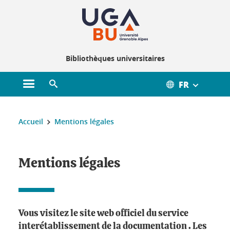
Gestion des cookies
Bibliothèques universitaires
FR
Ouvrir le menu principal
Ouvrir le moteur de recherche
Vous êtes ici :
Accueil
Mentions légales
Mentions légales
Vous visitez le site web officiel du service
interétablissement de la documentation . Les