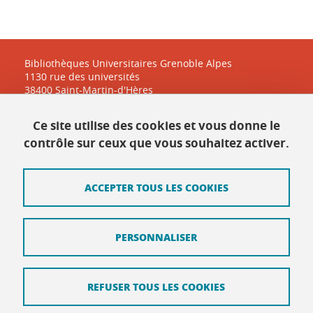
Bibliothèques Universitaires Grenoble Alpes
1130 rue des universités
38400 Saint-Martin-d'Hères
Ce site utilise des cookies et vous donne le
Contact
contrôle sur ceux que vous souhaitez activer.
Plan du site
ACCEPTER TOUS LES COOKIES
Mentions légales
Données personnelles
PERSONNALISER
Crédits
Intranet DGD BAPSO
REFUSER TOUS LES COOKIES
Intranet DGD BAPSO - réseau doc