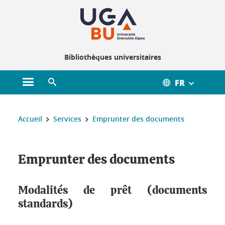
Gestion des cookies
Bibliothèques universitaires
FR
Ouvrir le menu principal
Ouvrir le moteur de recherche
Vous êtes ici :
Accueil
Services
Emprunter des documents
Emprunter des documents
Modalités de prêt (documents
standards)