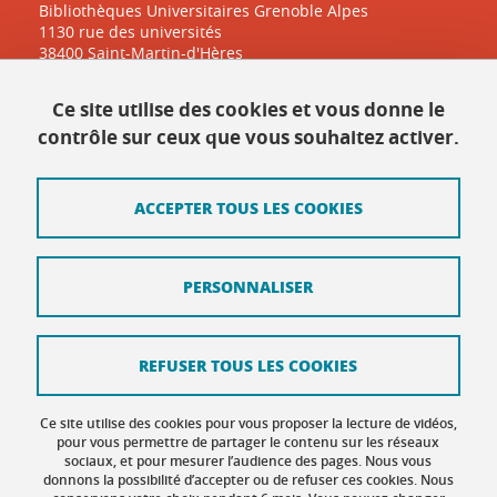
Bibliothèques Universitaires Grenoble Alpes
1130 rue des universités
38400 Saint-Martin-d'Hères
Ce site utilise des cookies et vous donne le
Contact
contrôle sur ceux que vous souhaitez activer.
Plan du site
ACCEPTER TOUS LES COOKIES
Mentions légales
Données personnelles
PERSONNALISER
Crédits
Intranet DGD BAPSO
REFUSER TOUS LES COOKIES
Intranet DGD BAPSO - réseau doc
Ce site utilise des cookies pour vous proposer la lecture de vidéos,
Gestion des cookies
pour vous permettre de partager le contenu sur les réseaux
sociaux, et pour mesurer l’audience des pages. Nous vous
donnons la possibilité d’accepter ou de refuser ces cookies. Nous
Accessibilité : non conforme