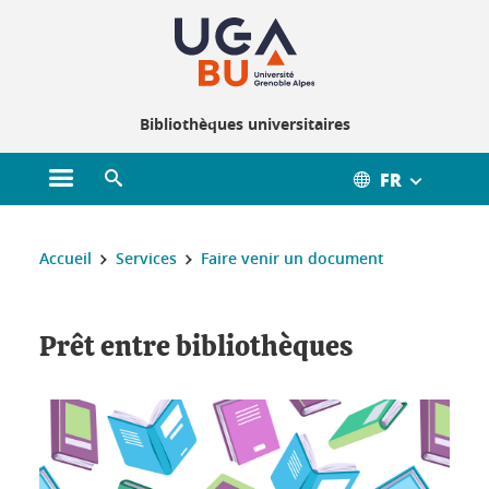
Gestion des cookies
Bibliothèques universitaires
FR
Ouvrir le menu principal
Ouvrir le moteur de recherche
Vous êtes ici :
Accueil
Services
Faire venir un document
Prêt entre bibliothèques