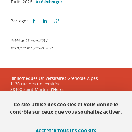
Tarifs 2026 :
à télécharger
Partager sur Facebook
Partager sur LinkedIn
Partager
Publié le 16 mars 2017
Mis à jour le 5 janvier 2026
Bibliothèques Universitaires Grenoble Alpes
1130 rue des universités
38400 Saint-Martin-d'Hères
Ce site utilise des cookies et vous donne le
Contact
contrôle sur ceux que vous souhaitez activer.
Plan du site
ACCEPTER TOUS LES COOKIES