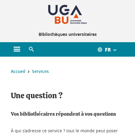
Gestion des cookies
Bibliothèques universitaires
FR
Ouvrir le menu principal
Ouvrir le moteur de recherche
Vous êtes ici :
Accueil
Services
Une question ?
Vos bibliothécaires répondent à vos questions
À qui s’adresse ce service ? tout le monde peut poser