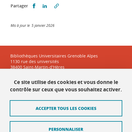
Partager sur Facebook
Partager sur LinkedIn
Partager
Mis à jour le 5 janvier 2026
Bibliothèques Universitaires Grenoble Alpes
1130 rue des universités
38400 Saint-Martin-d'Hères
Ce site utilise des cookies et vous donne le
Contact
contrôle sur ceux que vous souhaitez activer.
Plan du site
ACCEPTER TOUS LES COOKIES
Mentions légales
Données personnelles
PERSONNALISER