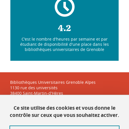
4.2
C'est le nombre d'heures par semaine et par
étudiant de disponibilité d'une place dans les
bibliothèques universitaires de Grenoble
Bibliothèques Universitaires Grenoble Alpes
1130 rue des universités
38400 Saint-Martin-d'Hères
Ce site utilise des cookies et vous donne le
Contact
contrôle sur ceux que vous souhaitez activer.
Plan du site