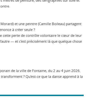
 mètres de peinture, des sérigraphies sur soie et
contre.
 Morard) et une peintre (Camille Boileau) partagent
nonce à créer seule ?
e cette perte de contrôle volontaire le cœur de leur
à l'autre — et c'est précisément là que quelque chose
orain de la ville de Fontaine, du 2 au 4 juin 2026.
se transforment ? Qu'est-ce que la danse apprend à la