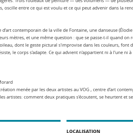
sagères. Trois rouleaux de peinture — des volumens — de plusieurs
s, oscille entre ce qui est voulu et ce qui peut advenir dans la ren
d’art contemporain de la ville de Fontaine, une danseuse (Élodie
rs mètres, et une même question : que se passe-t-il quand on re
ileau, dont le geste pictural s'improvise dans les couleurs, font d
siste, le corps s'adapte. Ce qui advient n'appartient ni à l'une ni 
 Morard
création menée par les deux artistes au VOG , centre d’art contemp
c les artistes: comment deux pratiques s'écoutent, se heurtent et 
LOCALISATION