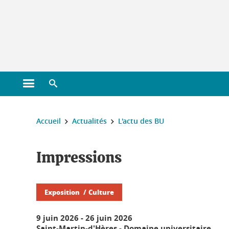
Gestion des cookies
Ouvrir le menu principal
Ouvrir le moteur de recherche
Vous êtes ici :
Accueil
Actualités
L'actu des BU
Impressions
Exposition
Culture
9 juin 2026
-
26 juin 2026
Saint-Martin-d'Hères - Domaine universitaire