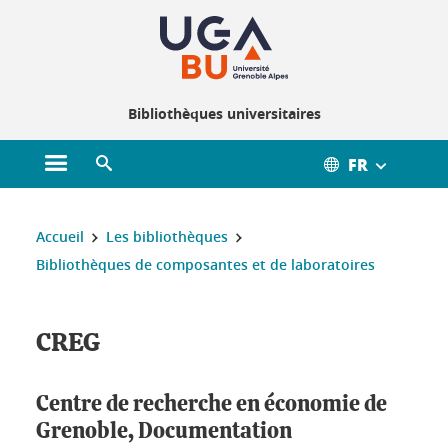
Gestion des cookies
Bibliothèques universitaires
FR
Ouvrir le menu principal
Ouvrir le moteur de recherche
Vous êtes ici :
Accueil
Les bibliothèques
Bibliothèques de composantes et de laboratoires
CREG
Centre de recherche en économie de
Grenoble, Documentation