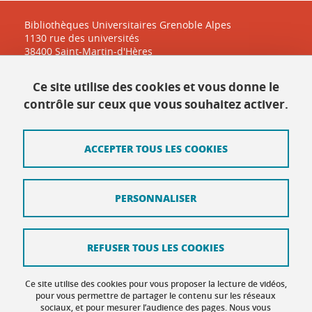
Bibliothèques Universitaires Grenoble Alpes
1130 rue des universités
38400 Saint-Martin-d'Hères
Ce site utilise des cookies et vous donne le
Contact
contrôle sur ceux que vous souhaitez activer.
Plan du site
ACCEPTER TOUS LES COOKIES
Mentions légales
Données personnelles
PERSONNALISER
Crédits
Intranet DGD BAPSO
REFUSER TOUS LES COOKIES
Intranet DGD BAPSO - réseau doc
Ce site utilise des cookies pour vous proposer la lecture de vidéos,
Gestion des cookies
pour vous permettre de partager le contenu sur les réseaux
sociaux, et pour mesurer l’audience des pages. Nous vous