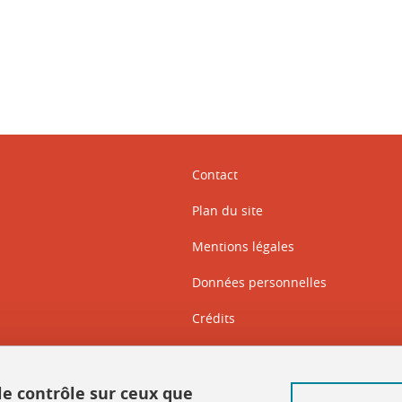
Contact
Plan du site
Mentions légales
Données personnelles
Crédits
Intranet DGD BAPSO
Intranet DGD BAPSO - réseau doc
 le contrôle sur ceux que