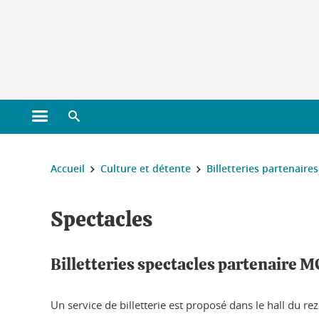
Gestion des cookies
Ouvrir le menu principal
Ouvrir le moteur de recherche
Vous êtes ici :
Accueil
Culture et détente
Billetteries partenaires
Spectacles
Billetteries spectacles partenaire 
Un service de billetterie est proposé dans le hall du r