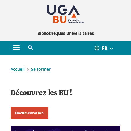
Gestion des cookies
Bibliothèques universitaires
FR
Ouvrir le menu principal
Ouvrir le moteur de recherche
Vous êtes ici :
Accueil
Se former
Découvrez les BU !
Documentation