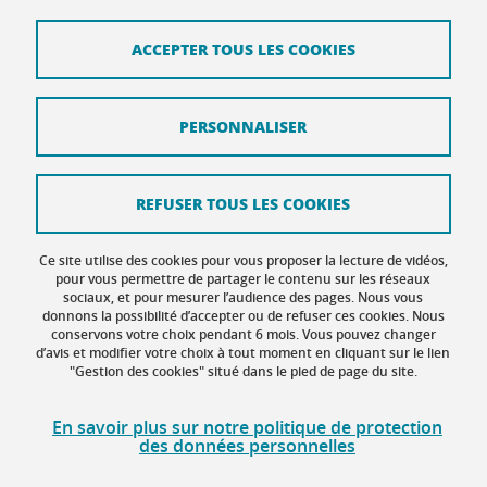
Plan du site
ACCEPTER TOUS LES COOKIES
Mentions légales
Données personnelles
PERSONNALISER
Crédits
Intranet DGD BAPSO
REFUSER TOUS LES COOKIES
Intranet DGD BAPSO - réseau doc
Ce site utilise des cookies pour vous proposer la lecture de vidéos,
Gestion des cookies
pour vous permettre de partager le contenu sur les réseaux
sociaux, et pour mesurer l’audience des pages. Nous vous
donnons la possibilité d’accepter ou de refuser ces cookies. Nous
Accessibilité : non conforme
conservons votre choix pendant 6 mois. Vous pouvez changer
d’avis et modifier votre choix à tout moment en cliquant sur le lien
"Gestion des cookies" situé dans le pied de page du site.
En savoir plus sur notre politique de protection
des données personnelles