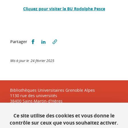
Cliquez pour visiter la BU Rodolphe Pesce
Partager sur Facebook
Partager sur LinkedIn
Partager
Mis à jour le 24 février 2025
Bibliothèques Universitaires Grenoble Alpes
1130 rue des universités
38400 Saint-Martin-d'Hères
Ce site utilise des cookies et vous donne le
Contact
contrôle sur ceux que vous souhaitez activer.