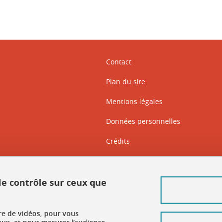
Contact
Plan du site
Mentions légales
Données personnelles
Crédits
Intranet DGD BAPSO
Intranet DGD BAPSO - réseau doc
 le contrôle sur ceux que
Gestion des cookies
ure de vidéos, pour vous
Accessibilité : non conforme